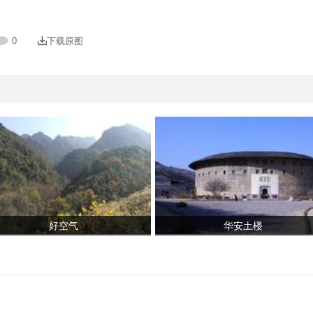
0
下载原图
好空气
华安土楼