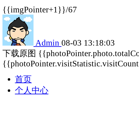
{{imgPointer+1}}/67
Admin
08-03 13:18:03
下载原图
{{photoPointer.photo.total
{{photoPointer.visitStatistic.visitCoun
首页
个人中心