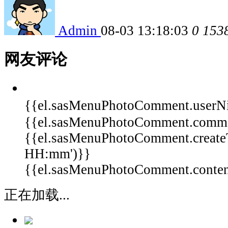
Admin
08-03 13:18:03
0
153
网友评论
{{el.sasMenuPhotoComment.userN
{{el.sasMenuPhotoComment.comm
{{el.sasMenuPhotoComment.create
HH:mm')}}
{{el.sasMenuPhotoComment.content 
正在加载...